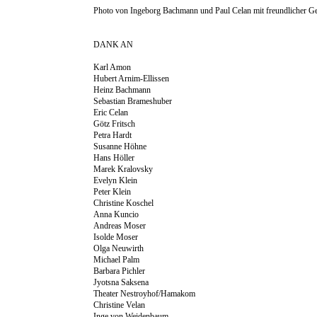
Photo von Ingeborg Bachmann und Paul Celan mit freundlicher 
DANK AN
Karl Amon
Hubert Arnim-Ellissen
Heinz Bachmann
Sebastian Brameshuber
Eric Celan
Götz Fritsch
Petra Hardt
Susanne Höhne
Hans Höller
Marek Kralovsky
Evelyn Klein
Peter Klein
Christine Koschel
Anna Kuncio
Andreas Moser
Isolde Moser
Olga Neuwirth
Michael Palm
Barbara Pichler
Jyotsna Saksena
Theater Nestroyhof/Hamakom
Christine Velan
Inge von Weidenbaum