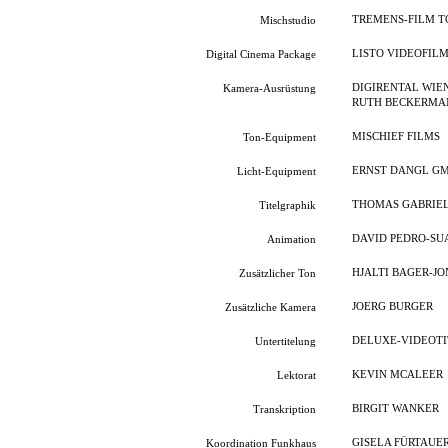
TREMENS-FILM T
Mischstudio
LISTO VIDEOFIL
Digital Cinema Package
DIGIRENTAL WIE
Kamera-Ausrüstung
RUTH BECKERMA
MISCHIEF FILMS
Ton-Equipment
ERNST DANGL G
Licht-Equipment
THOMAS GABRIE
Titelgraphik
DAVID PEDRO-SU
Animation
HJALTI BAGER-J
Zusätzlicher Ton
JOERG BURGER
Zusätzliche Kamera
DELUXE-VIDEOTI
Untertitelung
KEVIN MCALEER
Lektorat
BIRGIT WANKER
Transkription
GISELA FÜRTAUE
Koordination Funkhaus