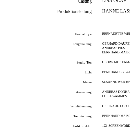
LISA OLÁH
Casting
HANNE LAS
Produktionsleitung
BERNADETTE WE
Dramaturgie
GERHARD DAURE
Tongestaltung
ANDREAS PILS
BERNHARD MAIS
GEORG MITTERM
Studio-Ton
BERNHARD RYBA
Licht
SUSANNE WEICH
Maske
ANDREAS DONHA
Ausstattung
LUISA WAMMES
GERTRAUD LUSC
Schnittberatung
BERNHARD MAIS
Tonmischung
1Z1 SCREENWORK
Farbkorrektur