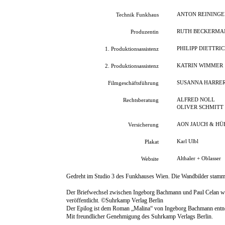
ANTON REININGE
Technik Funkhaus
RUTH BECKERMA
Produzentin
PHILIPP DIETTRI
1. Produktionsassistenz
KATRIN WIMMER
2. Produktionsassistenz
SUSANNA HARRE
Filmgeschäftsführung
ALFRED NOLL
Rechtsberatung
OLIVER SCHMITT
AON JAUCH & HÜ
Versicherung
Karl Ulbl
Plakat
Althaler + Oblasser
Website
Gedreht im Studio 3 des Funkhauses Wien. Die Wandbilder stamme
Der Briefwechsel zwischen Ingeborg Bachmann und Paul Celan wur
veröffentlicht. ©Suhrkamp Verlag Berlin
Der Epilog ist dem Roman „Malina“ von Ingeborg Bachmann ent
Mit freundlicher Genehmigung des Suhrkamp Verlags Berlin.