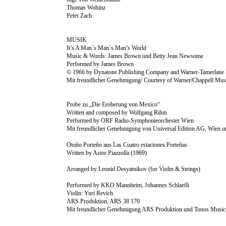
Thomas Wohinz
Peter Zach
MUSIK
It’s A Man´s Man´s Man’s World
Music & Words: James Brown und Betty Jean Newsome
Performed by James Brown
© 1966 by Dynatone Publishing Company and Warner-Tamerlane 
Mit freundlicher Genehmigung/ Courtesy of Warner/Chappell Musi
Probe zu „Die Eroberung von Mexico“
Written and composed by Wolfgang Rihm
Performed by ORF Radio-Symphonieorchester Wien
Mit freundlicher Genehmigung von Universal Edition AG, Wien 
Otoño Porteño aus Las Cuatro estaciones Porteñas
Written by Astor Piazzolla (1969)
Arranged by Leonid Desyatnikov (for Violin & Strings)
Performed by KKO Mannheim, Johannes Schlaefli
Violin: Yuri Revich
ARS Produktion, ARS 38 170
Mit freundlicher Genehmigung ARS Produktion und Tonos Musi