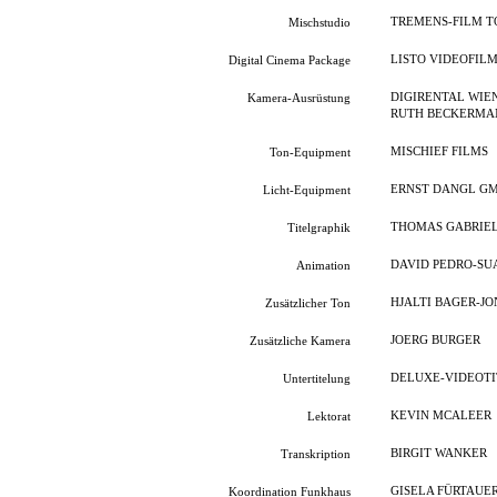
TREMENS-FILM T
Mischstudio
LISTO VIDEOFIL
Digital Cinema Package
DIGIRENTAL WIE
Kamera-Ausrüstung
RUTH BECKERMA
MISCHIEF FILMS
Ton-Equipment
ERNST DANGL G
Licht-Equipment
THOMAS GABRIE
Titelgraphik
DAVID PEDRO-SU
Animation
HJALTI BAGER-J
Zusätzlicher Ton
JOERG BURGER
Zusätzliche Kamera
DELUXE-VIDEOTI
Untertitelung
KEVIN MCALEER
Lektorat
BIRGIT WANKER
Transkription
GISELA FÜRTAUE
Koordination Funkhaus