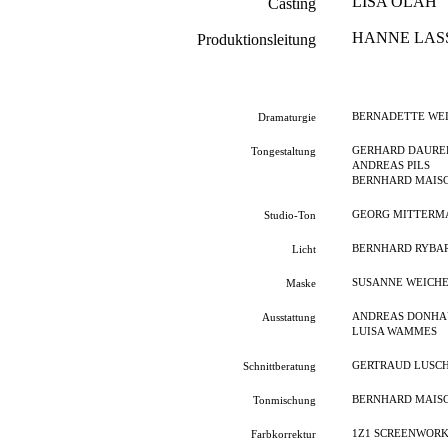
LISA OLÁH
Casting
HANNE LAS
Produktionsleitung
BERNADETTE WE
Dramaturgie
GERHARD DAURE
Tongestaltung
ANDREAS PILS
BERNHARD MAIS
GEORG MITTERM
Studio-Ton
BERNHARD RYBA
Licht
SUSANNE WEICH
Maske
ANDREAS DONHA
Ausstattung
LUISA WAMMES
GERTRAUD LUSC
Schnittberatung
BERNHARD MAIS
Tonmischung
1Z1 SCREENWORK
Farbkorrektur