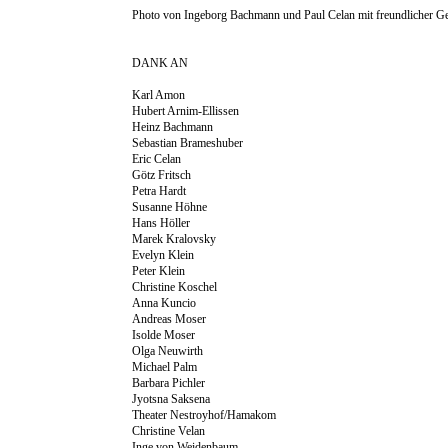
Photo von Ingeborg Bachmann und Paul Celan mit freundlicher 
DANK AN
Karl Amon
Hubert Arnim-Ellissen
Heinz Bachmann
Sebastian Brameshuber
Eric Celan
Götz Fritsch
Petra Hardt
Susanne Höhne
Hans Höller
Marek Kralovsky
Evelyn Klein
Peter Klein
Christine Koschel
Anna Kuncio
Andreas Moser
Isolde Moser
Olga Neuwirth
Michael Palm
Barbara Pichler
Jyotsna Saksena
Theater Nestroyhof/Hamakom
Christine Velan
Inge von Weidenbaum