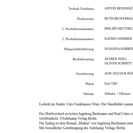
ANTON REININGE
Technik Funkhaus
RUTH BECKERMA
Produzentin
PHILIPP DIETTRI
1. Produktionsassistenz
KATRIN WIMMER
2. Produktionsassistenz
SUSANNA HARRE
Filmgeschäftsführung
ALFRED NOLL
Rechtsberatung
OLIVER SCHMITT
AON JAUCH & HÜ
Versicherung
Karl Ulbl
Plakat
Althaler + Oblasser
Website
Gedreht im Studio 3 des Funkhauses Wien. Die Wandbilder stamme
Der Briefwechsel zwischen Ingeborg Bachmann und Paul Celan wur
veröffentlicht. ©Suhrkamp Verlag Berlin
Der Epilog ist dem Roman „Malina“ von Ingeborg Bachmann ent
Mit freundlicher Genehmigung des Suhrkamp Verlags Berlin.