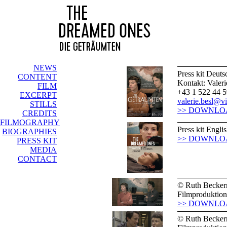
NEWS
Press kit Deuts
CONTENT
Kontakt: Valeri
FILM
+43 1 522 44 5
EXCERPT
valerie.besl@vie
STILLS
>> DOWNLO
CREDITS
FILMOGRAPHY
Press kit Engli
BIOGRAPHIES
>> DOWNLO
PRESS KIT
MEDIA
CONTACT
© Ruth Becke
Filmproduktion
>> DOWNLO
© Ruth Becke